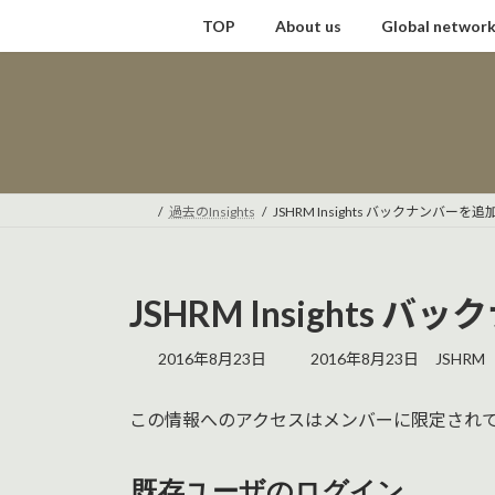
コ
ナ
TOP
About us
Global networ
ン
ビ
テ
ゲ
ン
ー
ツ
シ
へ
ョ
ス
ン
キ
に
過去のInsights
JSHRM Insights バックナンバー
ッ
移
プ
動
JSHRM Insights
最
2016年8月23日
2016年8月23日
JSHRM
終
更
この情報へのアクセスはメンバーに限定され
新
日
時
既存ユーザのログイン
: