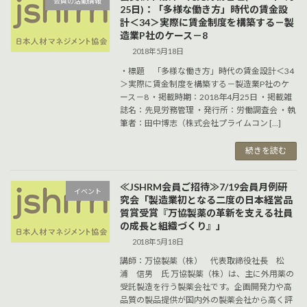
会員の活動情報
25日)：「多様な働き方」時代の賃金設
計＜34＞実際に賃金制度を構築する－製
造業P社のケース－8
2018年5月18日
・標題 「多様な働き方」時代の賃金設計＜34
＞実際に賃金制度を構築する－製造業P社のケ
ース－8 ・掲載時期：2018年4月25日 ・掲載雑
誌名：先見労務管理 ・発行所：労働調査会 ・執
筆者：田中博志（株式会社プライムコン […]
続きを読む
≪JSHRM会員ご招待≫7/19会員月例研
イベント
究会「製造業初となる二度の日本経営品
質賞受賞『万協製薬の革新を支える社員
の成長と組織づくり』」
2018年5月18日
講師：万協製薬（株） 代表取締役社長 松
浦 信男 氏 万協製薬（株）は、主に外用薬の
受託製造を行う製薬会社です。企画開発力や高
品質の製品提供が国内外の製薬会社から高く評