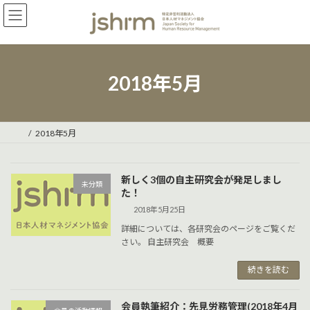
コ
ナ
ン
ビ
テ
ゲ
ン
ー
ツ
シ
へ
ョ
2018年5月
ス
ン
キ
に
ッ
移
プ
動
2018年5月
新しく3個の自主研究会が発足しまし
未分類
た！
2018年5月25日
詳細については、各研究会のページをご覧くだ
さい。 自主研究会 概要
続きを読む
会員執筆紹介：先見労務管理(2018年4月