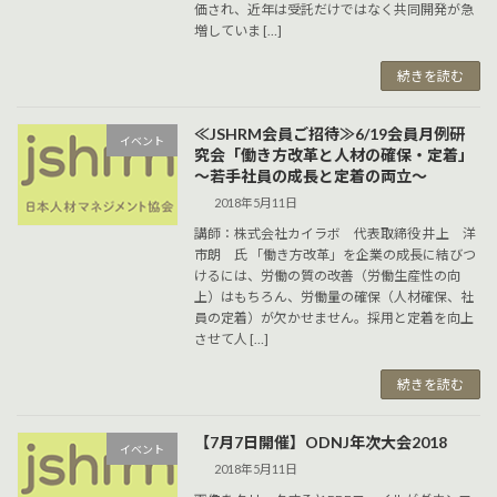
価され、近年は受託だけではなく共同開発が急
増していま […]
続きを読む
≪JSHRM会員ご招待≫6/19会員月例研
イベント
究会「働き方改革と人材の確保・定着」
～若手社員の成長と定着の両立～
2018年5月11日
講師：株式会社カイラボ 代表取締役 井上 洋
市朗 氏 「働き方改革」を企業の成長に結びつ
けるには、労働の質の改善（労働生産性の向
上）はもちろん、労働量の確保（人材確保、社
員の定着）が欠かせません。採用と定着を向上
させて人 […]
続きを読む
【7月7日開催】ODNJ年次大会2018
イベント
2018年5月11日