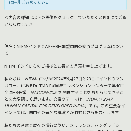
は是非ご参照ください。
＜内容の詳細は以下の画像をクリックしていただくとPDFにてご覧
いただけます＞
＝＝＝＝
件名：NIPM-インドとAPFHRM加盟国間の交流プログラムについ
て
NIPM-インドからのご挨拶とお祝いの言葉を申し上げます。
私たちは、
NIPM-
インド
が2024年9月27日と28日にインドのマン
ガロールにあるDr. TMA Pai国際コンベンションセンターで第40回
全国HR会議、
NATCON-2024
を開催することをお知らせできるこ
とを大変嬉しく思います。会議のテーマは「
INDIA @ 2047:
HUMAN CAPITAL FOR DEVELOPED INDIA
」です。この重要なイ
ベントでは、国内外の著名な講演者が洞察と見解を共有します。
私たちの合意と既存の慣行に従い、スリランカ、バングラデシ