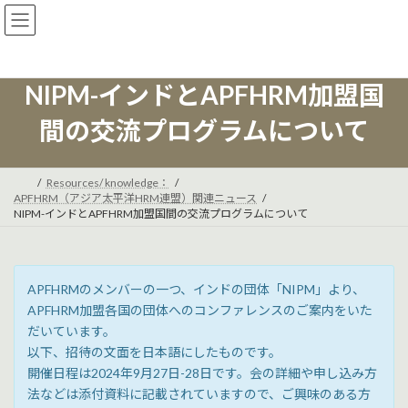
コ
ナ
ン
ビ
テ
ゲ
ン
ー
ツ
シ
NIPM-インドとAPFHRM加盟国
へ
ョ
ス
ン
間の交流プログラムについて
キ
に
ッ
移
プ
動
Resources/ knowledge：
APFHRM（アジア太平洋HRM連盟）関連ニュース
NIPM-インドとAPFHRM加盟国間の交流プログラムについて
APFHRMのメンバーの一つ、インドの団体「NIPM」より、
APFHRM加盟各国の団体へのコンファレンスのご案内をいた
だいています。
以下、招待の文面を日本語にしたものです。
開催日程は2024年9月27日-28日です。会の詳細や申し込み方
法などは添付資料に記載されていますので、ご興味のある方