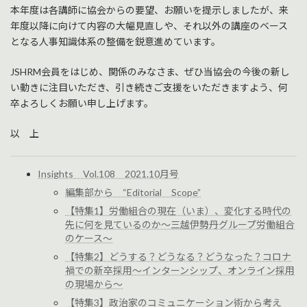
本年度は各講師に協会からの要望、お願いを提示しましたが、来
年度以降に向けて内容の大幅見直しや、それ以外の講座のベース
となる人事知識体系の整備を鋭意進めています。
JSHRM会員をはじめ、関係のみなさま、ぜひ当協会の今後の新し
い動きに注目いただき、引き続きご支援をいただきますよう、何
卒よろしくお願い申し上げます。
以 上
Insights Vol.108 2021.10月号
編集部から “Editorial Scope”
【特集1】労働組合の現在（いま）、変化する時代の
先に何を見ているのか～三越伊勢丹グループ労働組合
のケース～
【特集2】どうする？どうなる？どうなった？コロナ
禍での新卒採用～インターンシップ、オンライン採用
の現場から～
【特集3】政治家のコミュニケーション術から考え