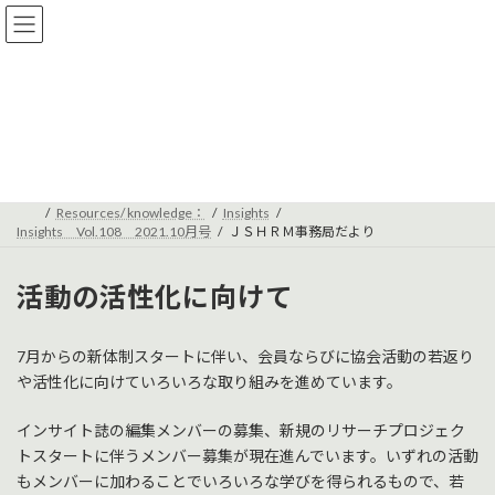
コ
ナ
ン
ビ
テ
ゲ
ン
ー
ツ
シ
へ
ョ
ＪＳＨＲＭ事務局だより
ス
ン
キ
に
ッ
移
プ
動
Resources/ knowledge：
Insights
Insights Vol.108 2021.10月号
ＪＳＨＲＭ事務局だより
活動の活性化に向けて
7月からの新体制スタートに伴い、会員ならびに協会活動の若返り
や活性化に向けていろいろな取り組みを進めています。
インサイト誌の編集メンバーの募集、新規のリサーチプロジェク
トスタートに伴うメンバー募集が現在進んでいます。いずれの活動
もメンバーに加わることでいろいろな学びを得られるもので、若