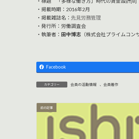
・標題 「多様な働き方」時代の賃金設計[8
時
・掲載時期：2016年2月
:
・掲載雑誌名：
先見労務管理
・発行所：労働調査会
・執筆者：
田中博志
（株式会社プライムコン
Facebook
会員の活動情報
、
会員著作
カテゴリー
前の記事