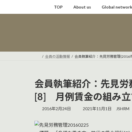
コ
ナ
TOP
About us
Global networ
ン
ビ
テ
ゲ
ン
ー
ツ
シ
へ
ョ
ス
ン
キ
に
会員の活動情報
会員執筆紹介：先見労務管理(2016
ッ
移
プ
動
会員執筆紹介：先見労務
[8] 月例賃金の組み
最
2016年2月24日
2021年11月1日
JSHRM
終
更
新
日