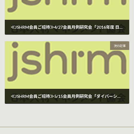
≪JSHRM会員ご招待≫4/27会員月例研究会「2016年度 日本経営品質賞受賞『日本全薬工業の経営革新』」
2017年2月24日
次の記事
≪JSHRM会員ご招待≫5/15会員月例研究会「ダイバーシティ推進＆働き方改革を成功させる組織風土を目指す」
2017年3月7日