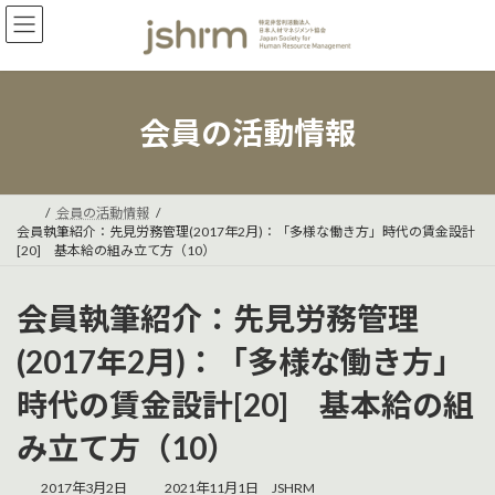
コ
ナ
ン
ビ
テ
ゲ
ン
ー
ツ
シ
へ
ョ
会員の活動情報
ス
ン
キ
に
ッ
移
プ
動
会員の活動情報
会員執筆紹介：先見労務管理(2017年2月)：「多様な働き方」時代の賃金設計
[20] 基本給の組み立て方（10）
会員執筆紹介：先見労務管理
(2017年2月)：「多様な働き方」
時代の賃金設計[20] 基本給の組
み立て方（10）
最
2017年3月2日
2021年11月1日
JSHRM