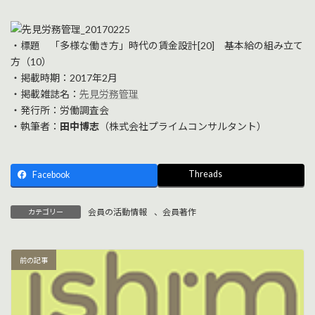
終
更
新
・標題 「多様な働き方」時代の賃金設計[20] 基本給の組み立て
日
時
方（10）
:
・掲載時期：2017年2月
・掲載雑誌名：
先見労務管理
・発行所：労働調査会
・執筆者：
田中博志
（株式会社プライムコンサルタント）
Threads
Facebook
会員の活動情報
、
会員著作
カテゴリー
前の記事