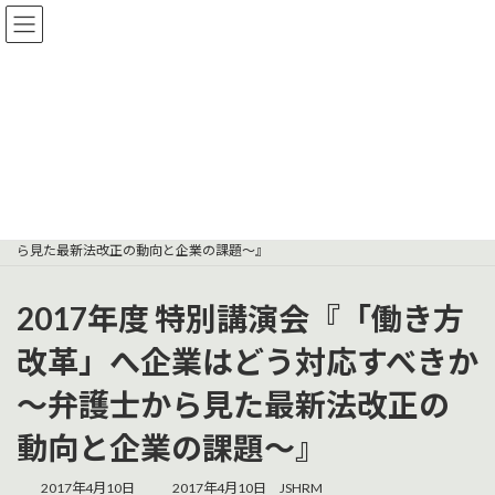
コ
ナ
ン
ビ
テ
ゲ
ン
ー
ツ
シ
へ
ョ
セミナー
ス
ン
キ
に
ッ
移
プ
動
セミナー
2017年度 特別講演会『「働き方改革」へ企業はどう対応すべきか～弁護士か
ら見た最新法改正の動向と企業の課題～』
2017年度 特別講演会『「働き方
改革」へ企業はどう対応すべきか
～弁護士から見た最新法改正の
動向と企業の課題～』
最
2017年4月10日
2017年4月10日
JSHRM