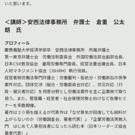
いと思います。
＜講師＞安西法律事務所 弁護士 倉重 公太
朗 氏
プロフィール
慶應義塾大学経済学部卒 安西法律事務所 所属弁護士
第一東京弁護士会 労働法制委員会 外国労働法部会副部会長、
日本CSR普及協会 雇用労働専門委員、経営法曹会議会員、日本
人材マネジメント協会（JSHRM）執行役員。
経営者側労働法専門弁護士：労働審判・仮処分・労働訴訟の係争
案件対応、団体交渉（組合・労働委員会対応）、労災対応（行
政・被災者対応）を得意分野とし労働法案件を主に企業側で取り
扱う。また、管理職・経営者・社会保険労務士向けなど各種セミ
ナーを多数開催。
著作は２０冊を越えるが代表作は『なぜ景気が回復しても給料が
上がらないのか（労働調査会、著者代表）』『企業労働法実務入
門 はじめて人事担当者になったら読む本（日本リーダーズ協会
著者代表）』