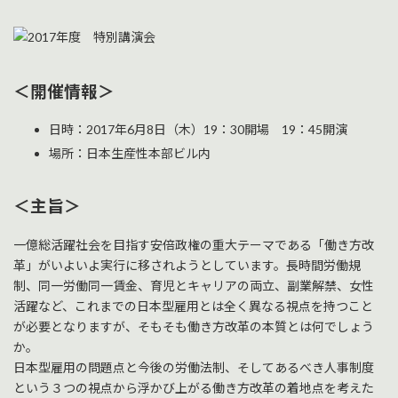
終
更
新
日
時
:
＜開催情報＞
日時：2017年6月8日（木）19：30開場 19：45開演
場所：日本生産性本部ビル内
＜主旨＞
一億総活躍社会を目指す安倍政権の重大テーマである「働き方改
革」がいよいよ実行に移されようとしています。長時間労働規
制、同一労働同一賃金、育児とキャリアの両立、副業解禁、女性
活躍など、これまでの日本型雇用とは全く異なる視点を持つこと
が必要となりますが、そもそも働き方改革の本質とは何でしょう
か。
日本型雇用の問題点と今後の労働法制、そしてあるべき人事制度
という３つの視点から浮かび上がる働き方改革の着地点を考えた