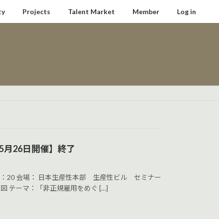
ty
Projects
Talent Market
Member
Log in
月26日開催】終了
演～21：20 会場： 日本生産性本部 生産性ビル セミナー
 図 テーマ：「非正規雇用をめぐ […]