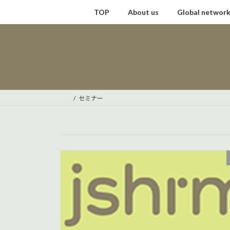
コ
ナ
TOP
About us
Global networ
ン
ビ
テ
ゲ
ン
ー
ツ
シ
へ
ョ
ス
ン
キ
に
セミナー
ッ
移
プ
動