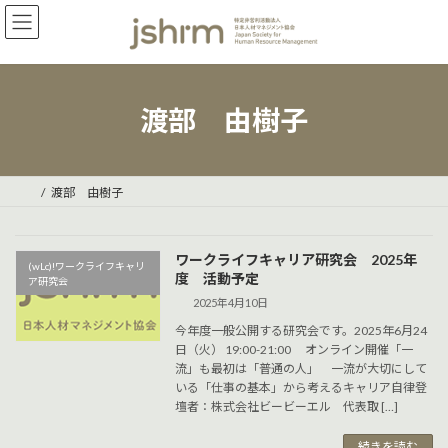
コ
ナ
ン
ビ
テ
ゲ
ン
ー
ツ
シ
へ
ョ
渡部 由樹子
ス
ン
キ
に
ッ
移
プ
動
渡部 由樹子
ワークライフキャリア研究会 2025年
(wLc)!ワークライフキャリ
度 活動予定
ア研究会
2025年4月10日
今年度一般公開する研究会です。2025年6月24
日（火） 19:00-21:00 オンライン開催「一
流」も最初は「普通の人」 一流が大切にして
いる「仕事の基本」から考えるキャリア自律登
壇者：株式会社ビービーエル 代表取 […]
続きを読む