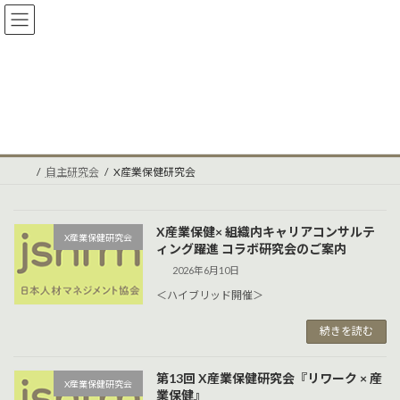
コ
ナ
ン
ビ
テ
ゲ
ン
ー
ツ
シ
へ
ョ
X産業保健研究会
ス
ン
キ
に
ッ
移
プ
動
自主研究会
X産業保健研究会
X産業保健× 組織内キャリアコンサルテ
X産業保健研究会
ィング躍進 コラボ研究会のご案内
2026年6月10日
＜ハイブリッド開催＞
続きを読む
第13回 X産業保健研究会『リワーク × 産
X産業保健研究会
業保健』