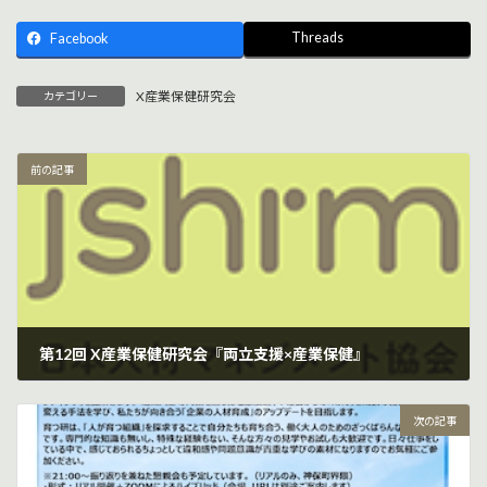
Threads
Facebook
X産業保健研究会
カテゴリー
前の記事
第12回 X産業保健研究会『両立支援×産業保健』
2026年2月17日
次の記事