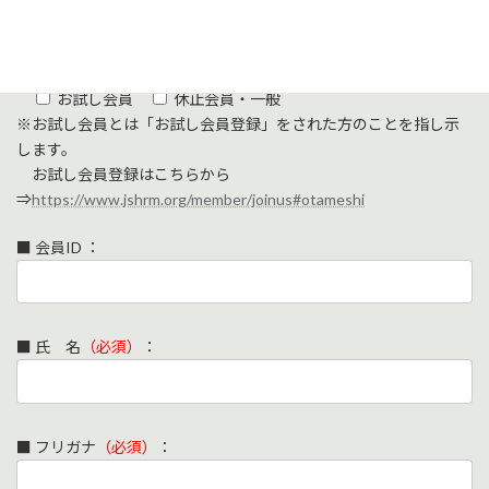
て」
をご一読いただき、同意した上で、以下の申し込みフォー
ムの「送信」ボタンを押してください。
■ 区 分：
JSHRM会員（個人・学生・団体・ユニオン）
お試し会員
休止会員・一般
※お試し会員とは「お試し会員登録」をされた方のことを指し示
します。
お試し会員登録はこちらから
⇒
https://www.jshrm.org/member/joinus#otameshi
■ 会員ID ：
■ 氏 名
（必須）
：
■ フリガナ
（必須）
：