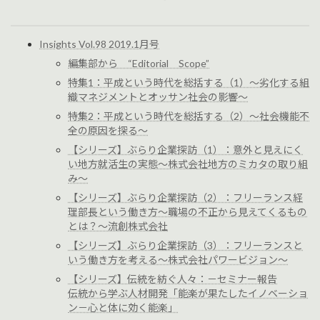
Insights Vol.98 2019.1月号
編集部から “Editorial Scope”
特集1：平成という時代を総括する（1）～劣化する組
織マネジメントとオッサン社会の影響～
特集2：平成という時代を総括する（2）～社会機能不
全の原因を探る～
【シリーズ】ぶらり企業探訪（1）：意外と見えにく
い地方就活生の実態～株式会社地方のミカタの取り組
み～
【シリーズ】ぶらり企業探訪（2）：フリーランス経
理部長という働き方～職場の不正から見えてくるもの
とは？～流創株式会社
【シリーズ】ぶらり企業探訪（3）：フリーランスと
いう働き方を考える～株式会社パワービジョン～
【シリーズ】伝統を紡ぐ人々：－セミナー報告
伝統から学ぶ人材開発「能楽が果たしたイノベーショ
ン－心と体に効く能楽」