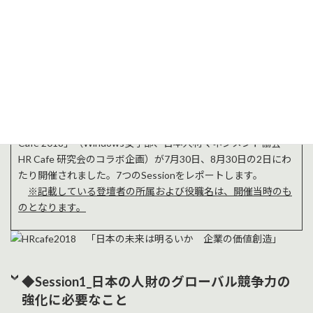
り深くまで浸透し、成功を果たしてきました。しかしながら、
グローバルな社会で存在感を持ち、個性を発揮し、より豊かな
人生を楽しむためには、この枠組みは、私たちの大きな足かせ
になっているのではないでしょうか。この変革に必要なのは、
一人ひとりの「圧倒的な学び」と「自分で決める」というこ
と、そして、会社や社会の支援が不可欠という認識から、産学
官で活躍するユニークなスピーカーの方々と参加者が集い、こ
の難題の解決策を探求。次の行動へつなげる場として、「HR
Cafe 2018」（Windows女子部、日本人材マネジメント協会
HR Cafe 研究会のコラボ企画）が7月30日、8月30日の2日にわ
たり開催されました。7つのSessionをレポートします。
※記載している登壇者の所属および役職名は、開催当時のも
のとなります。
◆Session1_日本の人財のグローバル競争力の
強化に必要なこと