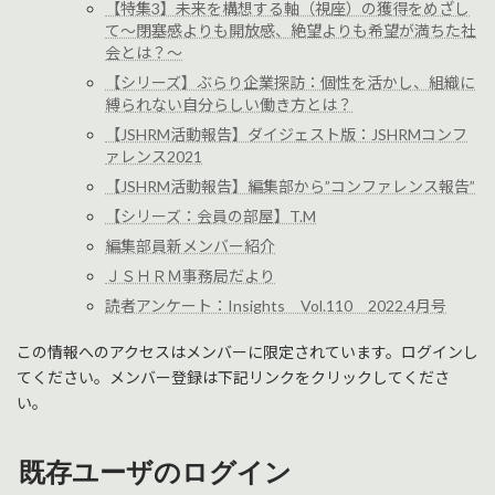
【特集3】未来を構想する軸（視座）の獲得をめざし
て～閉塞感よりも開放感、絶望よりも希望が満ちた社
会とは？～
【シリーズ】ぶらり企業探訪：個性を活かし、組織に
縛られない自分らしい働き方とは？
【JSHRM活動報告】ダイジェスト版：JSHRMコンフ
ァレンス2021
【JSHRM活動報告】編集部から”コンファレンス報告”
【シリーズ：会員の部屋】T.M
編集部員新メンバー紹介
ＪＳＨＲＭ事務局だより
読者アンケート：Insights Vol.110 2022.4月号
この情報へのアクセスはメンバーに限定されています。ログインし
てください。メンバー登録は下記リンクをクリックしてくださ
い。
既存ユーザのログイン