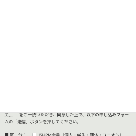
■定 員：最大20名とさせて頂きます。
■参加費用：無 料
＊参加ご希望の方は、10/22（水）までにFacebook参加フラグか
下記URLよりお申込みお願い致します。
【人事制度研究会 申込フォーム】
※個人情報の取扱いについては
「個人情報の取り扱いについ
て」
をご一読いただき、同意した上で、以下の申し込みフォー
ムの「送信」ボタンを押してください。
■ 区 分：
JSHRM会員（個人・学生・団体・ユニオン）