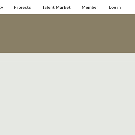
ty
Projects
Talent Market
Member
Log in