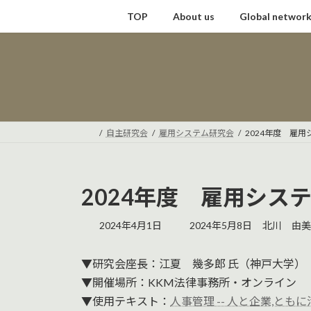
コ
ナ
TOP
About us
Global networ
ン
ビ
テ
ゲ
ン
ー
ツ
シ
へ
ョ
ス
ン
キ
に
自主研究会
雇用システム研究会
2024年度 雇
ッ
移
プ
動
2024年度 雇用シス
最
2024年4月1日
2024年5月8日
北川 由美
終
更
▼研究会座長：江夏 幾多郎 氏（神戸大学）
新
日
▼開催場所：KKM法律事務所・オンライン
時
▼使用テキスト：
人事管理 -- 人と企業,とも
: