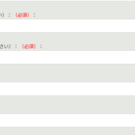
い）：
（必須）
：
下さい）：
（必須）
：