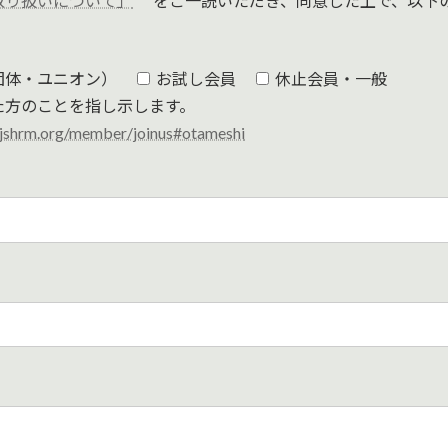
取り扱いについて」
をご一読いただき、同意した上で、以下
団体・ユニオン）
お試し会員
休止会員・一般
た方のことを指し示します。
.jshrm.org/member/joinus#otameshi