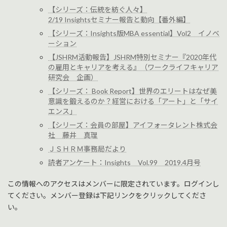
【シリーズ：伝統を紡ぐ人々】
2/19 Insightsセミナー報告と動向【番外編】
【シリーズ：Insights版MBA essential】Vol2 イノベ
ーション
【JSHRM活動報告】JSHRM特別セミナー『2020年代
の雇用とキャリアを考える』（ワークライフキャリア
研究会 企画）
【シリーズ： Book Report】世界のエリートはなぜ美
意識を鍛えるのか？経営における「アート」と「サイ
エンス」
【シリーズ：会員の部屋】アイフォータレント株式会
社 藤井 真理
ＪＳＨＲＭ事務局だより
読者アンケート：Insights Vol.99 2019.4月号
この情報へのアクセスはメンバーに限定されています。ログインし
てください。メンバー登録は下記リンクをクリックしてくださ
い。