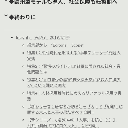
◆欧州型モデルも導入、社会保障も転換期へ
◆終わりに
Insights Vol.99 2019.4月号
編集部から “Editorial Scope”
特集1：平成時代を象徴する“中年フリーター”問題の
実態
特集2：“驚愕のバイトテロ”背景に隠された社会・労
働問題とは
特集3：“人口減少の虚実”様々な思惑が絡む人口減少
×AIという課題と現実
特集4：人材採用難時代に考えるリファラル採用の実
態
【新シリーズ：研究者が語る】－「人」と「組織」に
関する未来と人事の果たすべき役割－
【新シリーズ：小説の中の「人事」を読む（1）】
池井戸潤著『下町ロケット』（小学館）