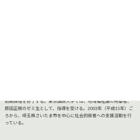
問題に発展することもあります。コンビニ業界においては、24
時間営業を巡り、フランチャイズシステムの仕組み、本部とオ
ーナーとの関係も注目されました。特集2では、バイトテロの
背景に隠された社会・労働問題に迫ります。
聞き手・文：岡田 英之（Insights編集長）
NPO法人ホットプラス代表理事、聖学院
大学客員准教授 藤田 孝典 氏
ゲスト：
NPO法人ホットプラス代表理事、聖学院大学客員准教
授 藤田 孝典 氏
茨城県出身。東京国際大学を卒業後、ルーテル学院大学にて博士
前期課程を修了する。東京国際大学では、地域福祉論の先駆者、
原田正樹のゼミ生として、指導を受ける。2003年（平成15年）ご
ろから、埼玉県さいたま市を中心に社会的弱者への支援活動を行
っている。