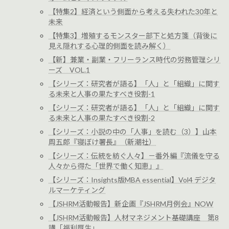
【特集2】経済という側面から考える失われた30年と
未来
【特集3】増殖するモンスター部下と処方箋（背後に
見え隠れする心理的側面を読み解く）
【新】兼業・副業・フリーランス時代の労務管理シリ
ーズ VOL.1
【シリーズ：研究者が語る】「人」と「組織」に関す
る未来と人事の果たすべき役割-1
【シリーズ：研究者が語る】「人」と「組織」に関す
る未来と人事の果たすべき役割-2
【シリーズ：小説の中の「人事」を読む（3）】山本
周五郎『寝ぼけ署長』（新潮社）
【シリーズ：伝統を紡ぐ人々】－番外編『流儀を守る
人々から得た「世界で働く知恵」』
【シリーズ：Insights版MBA essential】Vol4 デジタ
ルマーケティング
【JSHRM活動報告】新企画『JSHRM月例会』NOW
【JSHRM活動報告】人材マネジメント基礎講座 第8
講「福利厚生」