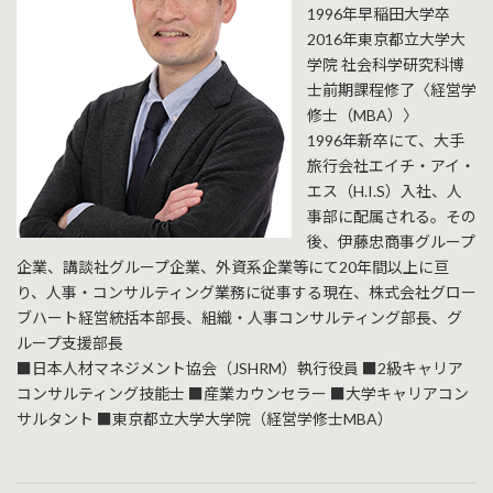
1996年早稲田大学卒
2016年東京都立大学大
学院 社会科学研究科博
士前期課程修了〈経営学
修士（MBA）〉
1996年新卒にて、大手
旅行会社エイチ・アイ・
エス（H.I.S）入社、人
事部に配属される。その
後、伊藤忠商事グループ
企業、講談社グループ企業、外資系企業等にて20年間以上に亘
り、人事・コンサルティング業務に従事する現在、株式会社グロー
ブハート経営統括本部長、組織・人事コンサルティング部長、グ
ループ支援部長
■日本人材マネジメント協会（JSHRM）執行役員 ■2級キャリア
コンサルティング技能士 ■産業カウンセラー ■大学キャリアコン
サルタント ■東京都立大学大学院（経営学修士MBA）