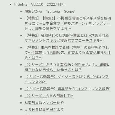
Insights Vol.110 2022.4月号
編集部から “Editorial Scope”
【特集1】【特集1】不機嫌な職場とギスギス感を解消
するには～日本企業の「勝ちパターン」をアップデー
トし、職場の景色を変える～
【特集2】令和時代の理想的産業医とは～求められる
マネジメントスキルと複眼的アプローチスキル～
【特集3】未来を構想する軸（視座）の獲得をめざし
て～閉塞感よりも開放感、絶望よりも希望が満ちた社
会とは？～
【シリーズ】ぶらり企業探訪：個性を活かし、組織に
縛られない自分らしい働き方とは？
【JSHRM活動報告】ダイジェスト版：JSHRMコンフ
ァレンス2021
【JSHRM活動報告】編集部から”コンファレンス報告”
【シリーズ：会員の部屋】T.M
編集部員新メンバー紹介
ＪＳＨＲＭ事務局だより